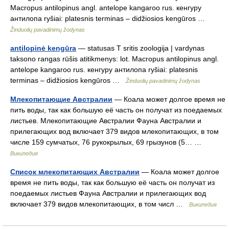
Macropus antilopinus angl. antelope kangaroo rus. кенгуру
антилопа ryšiai: platesnis terminas – didžiosios kengūros …
Žinduolių pavadinimų žodynas
antilopinė kengūra
— statusas T sritis zoologija | vardynas
taksono rangas rūšis atitikmenys: lot. Macropus antilopinus angl.
antelope kangaroo rus. кенгуру антилопа ryšiai: platesnis
terminas – didžiosios kengūros …
Žinduolių pavadinimų žodynas
Млекопитающие Австралии
— Коала может долгое время не
пить воды, так как большую её часть он получат из поедаемых
листьев. Млекопитающие Австралии Фауна Австралии и
прилегающих вод включает 379 видов млекопитающих, в том
числе 159 сумчатых, 76 рукокрылых, 69 грызунов (5… …
Википедия
Список млекопитающих Австралии
— Коала может долгое
время не пить воды, так как большую её часть он получат из
поедаемых листьев Фауна Австралии и прилегающих вод
включает 379 видов млекопитающих, в том числ …
Википедия