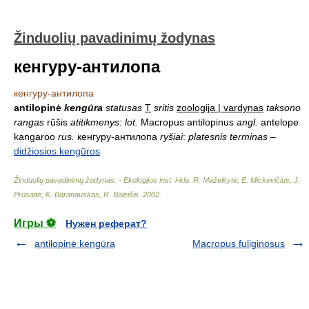
Žinduolių pavadinimų žodynas
кенгуру-антилопа
кенгуру-антилопа
antilopinė
kengūra
statusas
T
sritis
zoologija | vardynas
taksono
rangas
rūšis
atitikmenys
:
lot.
Macropus antilopinus
angl.
antelope
kangaroo
rus.
кенгуру-антилопа
ryšiai
:
platesnis terminas
–
didžiosios kengūros
Žinduolių pavadinimų žodynas. - Ekologijos inst. l-kla
.
R. Mažeikytė, E. Mickevičius, J.
Prūsaitė, K. Baranauskas, R. Baleišis
.
2002
.
Игры ⚽
Нужен реферат?
antilopinė kengūra
Macropus fuliginosus