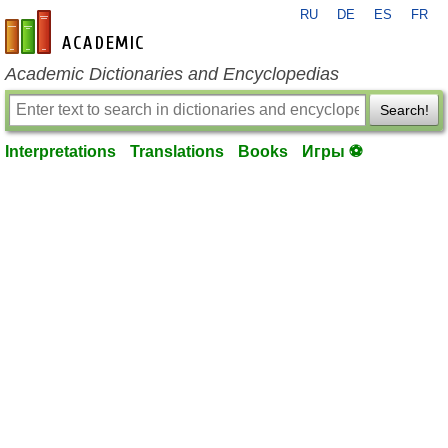
RU
DE
ES
FR
en-academic.com
Academic Dictionaries and Encyclopedias
Search!
Interpretations
Translations
Books
Игры ⚽