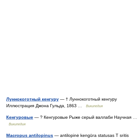
Луннокоготный кенгуру
— † Луннокоготный кенгуру
Иллюстрация Джона Гульда, 1863 …
Википедия
Кенгуровые
— ? Кенгуровые Рыже серый валлаби Научная …
Википедия
Macropus antilopinus
— antilopinė kengūra statusas T sritis