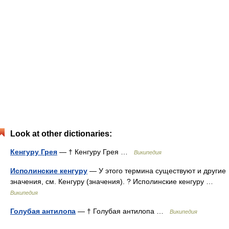
Look at other dictionaries:
Кенгуру Грея
— † Кенгуру Грея …
Википедия
Исполинские кенгуру
— У этого термина существуют и другие
значения, см. Кенгуру (значения). ? Исполинские кенгуру …
Википедия
Голубая антилопа
— † Голубая антилопа …
Википедия