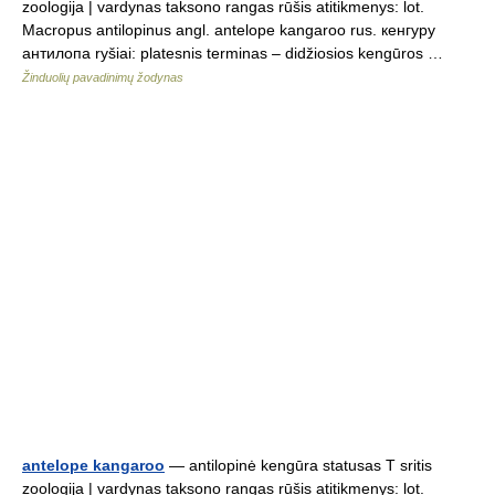
zoologija | vardynas taksono rangas rūšis atitikmenys: lot.
Macropus antilopinus angl. antelope kangaroo rus. кенгуру
антилопа ryšiai: platesnis terminas – didžiosios kengūros …
Žinduolių pavadinimų žodynas
antelope kangaroo
— antilopinė kengūra statusas T sritis
zoologija | vardynas taksono rangas rūšis atitikmenys: lot.